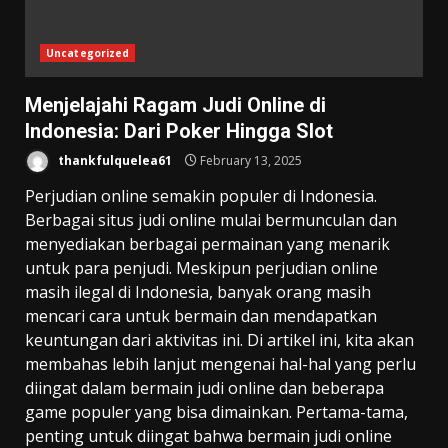
Uncategorized
Menjelajahi Ragam Judi Online di
Indonesia: Dari Poker Hingga Slot
thankfulquelea61
February 13, 2025
Perjudian online semakin populer di Indonesia.
Berbagai situs judi online mulai bermunculan dan
menyediakan berbagai permainan yang menarik
untuk para penjudi. Meskipun perjudian online
masih ilegal di Indonesia, banyak orang masih
mencari cara untuk bermain dan mendapatkan
keuntungan dari aktivitas ini. Di artikel ini, kita akan
membahas lebih lanjut mengenai hal-hal yang perlu
diingat dalam bermain judi online dan beberapa
game populer yang bisa dimainkan. Pertama-tama,
penting untuk diingat bahwa bermain judi online