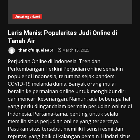
Uncategorized
Laris Manis: Popularitas Judi Online di
Tanah Air
thankfulquelea61
March 15, 2025
Perjudian Online di Indonesia: Tren dan
Perkembangan Terkini Perjudian online semakin
populer di Indonesia, terutama sejak pandemi
COVID-19 melanda dunia. Banyak orang mulai
beralih ke permainan online untuk menghibur diri
dan mencari kesenangan. Namun, ada beberapa hal
yang perlu diingat dalam bermain perjudian online di
Indonesia. Pertama-tama, penting untuk selalu
memilih situs perjudian online yang terpercaya.
Pastikan situs tersebut memiliki lisensi resmi dan
reputasi yang baik di kalangan pemain. Hindari situs