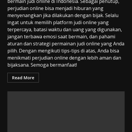
bermain judi online di Indonesia. Sebagai penutup,
perjudian online bisa menjadi hiburan yang
menyenangkan jika dilakukan dengan bijak. Selalu
ingat untuk memilih platform judi online yang
terpercaya, batasi waktu dan uang yang digunakan,
jangan terbawa emosi saat bermain, dan pahami
aturan dan strategi permainan judi online yang Anda
pilih. Dengan mengikuti tips-tips di atas, Anda bisa
menikmati perjudian online dengan lebih aman dan
bijaksana. Semoga bermanfaat!
Read More