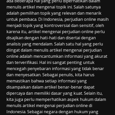
ada beberapa hal yang perlu diperhatikan dalam
menulis artikel mengenai topik ini. Salah satunya
adalah pemilihan topik yang relevan dan menarik
untuk pembaca. Di Indonesia, perjudian online masih
menjadi topik yang kontroversial dan sensitif, oleh
karena itu, artikel mengenai perjudian online perlu
disajikan dengan hati-hati dan disertai dengan
analisis yang mendalam. Salah satu hal yang perlu
diingat dalam menulis artikel mengenai perjudian
online adalah mencantumkan informasi yang akurat
dan terverifikasi. Hal ini sangat penting untuk
mencegah penyebaran informasi yang tidak benar
dan menyesatkan. Sebagai penulis, kita harus
memastikan bahwa setiap informasi yang
disampaikan dalam artikel benar-benar dapat
dipercaya dan memiliki dasar yang kuat. Selain itu,
kita juga perlu memperhatikan aspek hukum dalam
menulis artikel mengenai perjudian online di
Indonesia. Sebagai negara dengan hukum yang