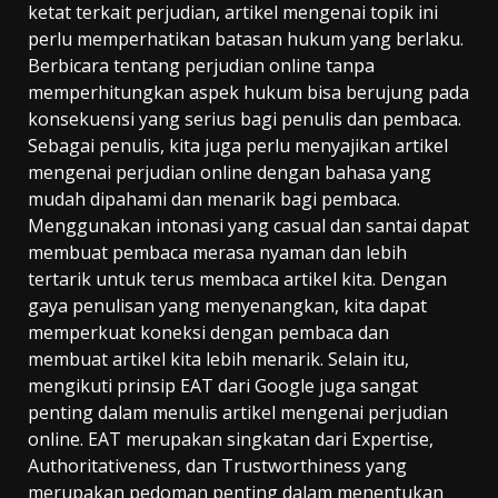
ketat terkait perjudian, artikel mengenai topik ini
perlu memperhatikan batasan hukum yang berlaku.
Berbicara tentang perjudian online tanpa
memperhitungkan aspek hukum bisa berujung pada
konsekuensi yang serius bagi penulis dan pembaca.
Sebagai penulis, kita juga perlu menyajikan artikel
mengenai perjudian online dengan bahasa yang
mudah dipahami dan menarik bagi pembaca.
Menggunakan intonasi yang casual dan santai dapat
membuat pembaca merasa nyaman dan lebih
tertarik untuk terus membaca artikel kita. Dengan
gaya penulisan yang menyenangkan, kita dapat
memperkuat koneksi dengan pembaca dan
membuat artikel kita lebih menarik. Selain itu,
mengikuti prinsip EAT dari Google juga sangat
penting dalam menulis artikel mengenai perjudian
online. EAT merupakan singkatan dari Expertise,
Authoritativeness, dan Trustworthiness yang
merupakan pedoman penting dalam menentukan