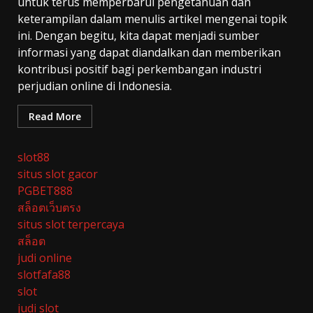
untuk terus memperbarui pengetahuan dan
keterampilan dalam menulis artikel mengenai topik
ini. Dengan begitu, kita dapat menjadi sumber
informasi yang dapat diandalkan dan memberikan
kontribusi positif bagi perkembangan industri
perjudian online di Indonesia.
Read More
slot88
situs slot gacor
PGBET888
สล็อตเว็บตรง
situs slot terpercaya
สล็อต
judi online
slotfafa88
slot
judi slot